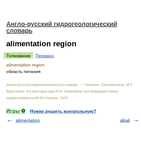
Англо-русский гидрогеологический
словарь
alimentation region
Толкование
Перевод
alimentation region
область питания
Англо-русский гидрогеологический словарь. — Ташкент
.
Составители: М.Т.
Калустьян, д-р геол-мин.наук Н.Н. Ходжибаев; под редакцией члена-
корреспондента АН В.Н.Кунина
.
1979
.
Игры ⚽
Нужно решить контрольную?
alimentation
alkali