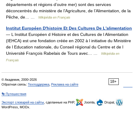
départements et régions d’outre mer) sont des services
déconcentrés du ministère de l’Agriculture, de l’Alimentation, de la
Pêche, de… …
Wikipédia en Français
Institut Européen D'histoire Et Des Cultures De L'alimentation
— L Institut Européen d Histoire et des Cultures de l Alimentation
(IEHCA) est une fondation créée en 2002 à l initiative du Ministère
de l Education nationale, du Conseil régional du Centre et de l
Université François Rabelais de Tours avec… …
Wikipédia en
Français
© Академик, 2000-2026
18+
Обратная связь:
Техподдержка
,
Реклама на сайте
👣 Путешествия
Экспорт словарей на сайты
, сделанные на PHP,
Joomla,
Drupal,
WordPress, MODx.